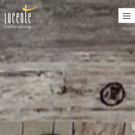
LICHTPLANUNG
LEUCHTEN
MONTAGE
LICHT & WOHNEN
LICHT & KIRCHE
LICHT & BUSINESS
KUNDENMEINUNGEN