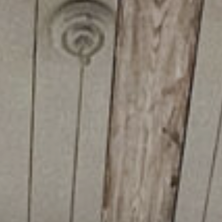
ÜBER UNS
DAS LUCENTE TEAM
NETZWERK LICHT
JÜRGEN KLENSANG
LICHT + WOHNEN
LICHT + KIRCHE
LICHT + BUSINESS