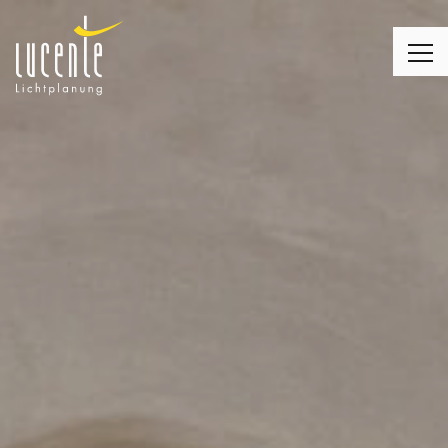
LICHTPLANUNG
LEUCHTEN
MONTAGE
LICHT & WOHNEN
LICHT & KIRCHE
LICHT & BUSINESS
KUNDENMEINUNGEN