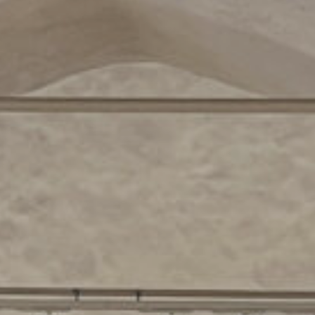
ÜBER UNS
DAS LUCENTE TEAM
NETZWERK LICHT
JÜRGEN KLENSANG
LICHT + WOHNEN
LICHT + KIRCHE
LICHT + BUSINESS