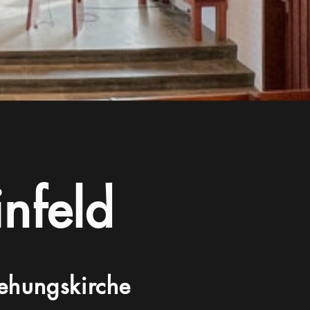
infeld
ehungskirche