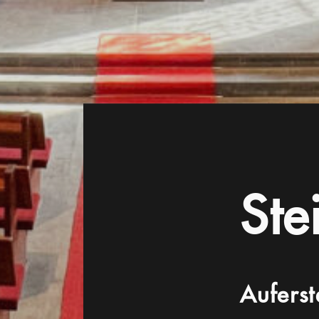
Ste
Auferst