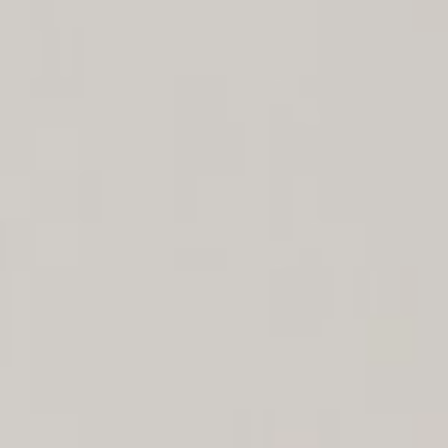
ÜBER UNS
DAS LUCENTE TEAM
NETZWERK LICHT
JÜRGEN KLENSANG
LICHT + WOHNEN
LICHT + KIRCHE
LICHT + BUSINESS