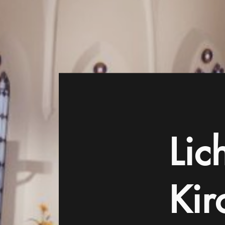
Lic
Kir