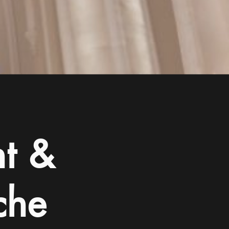
ht &
che