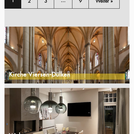
1
…
2
3
9
Weiter »
Kirche Viersen-Dülken