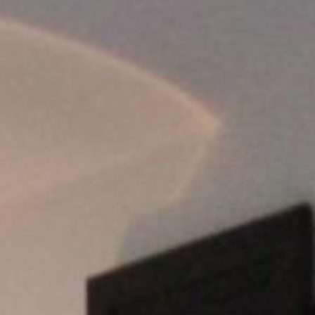
ÜBER UNS
DAS LUCENTE TEAM
NETZWERK LICHT
JÜRGEN KLENSANG
LICHT + WOHNEN
LICHT + KIRCHE
LICHT + BUSINESS