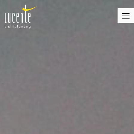
LICHTPLANUNG
LEUCHTEN
MONTAGE
LICHT & WOHNEN
LICHT & KIRCHE
LICHT & BUSINESS
KUNDENMEINUNGEN