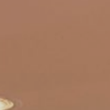
ÜBER UNS
DAS LUCENTE TEAM
NETZWERK LICHT
JÜRGEN KLENSANG
LICHT + WOHNEN
LICHT + KIRCHE
LICHT + BUSINESS