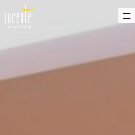
LICHTPLANUNG
LEUCHTEN
MONTAGE
LICHT & WOHNEN
LICHT & KIRCHE
LICHT & BUSINESS
KUNDENMEINUNGEN