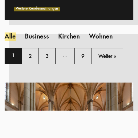
Weitere Kundenmeinungen
Alle
Business
Kirchen
Wohnen
1
…
2
3
9
Weiter »
Kirche Viersen-Dülken