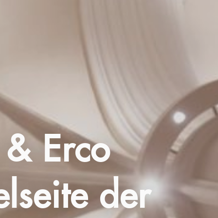
 & Erco
elseite der