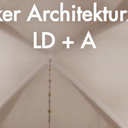
r Architekturz
LD + A