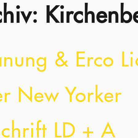
hiv: Kirchenb
anung & Erco Li
der New Yorker
schrift LD + A