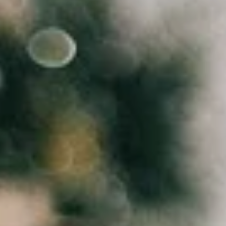
ÜBER UNS
DAS LUCENTE TEAM
NETZWERK LICHT
JÜRGEN KLENSANG
LICHT + WOHNEN
LICHT + KIRCHE
LICHT + BUSINESS