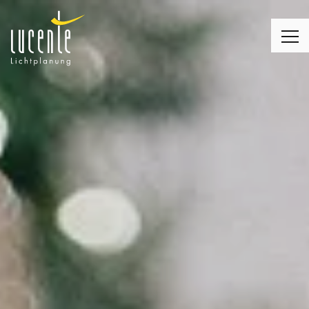
LICHTPLANUNG
LEUCHTEN
MONTAGE
LICHT & WOHNEN
LICHT & KIRCHE
LICHT & BUSINESS
KUNDENMEINUNGEN