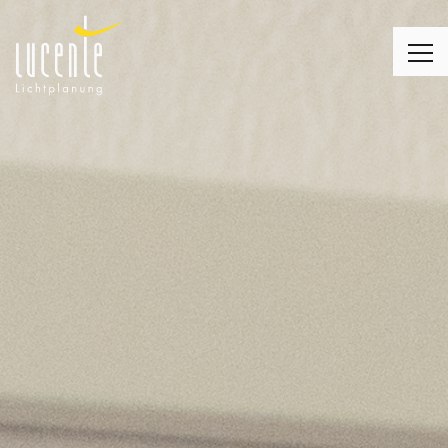
LICHTPLANUNG
LEUCHTEN
MONTAGE
LICHT & WOHNEN
LICHT & KIRCHE
LICHT & BUSINESS
KUNDENMEINUNGEN