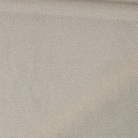
ÜBER UNS
DAS LUCENTE TEAM
NETZWERK LICHT
JÜRGEN KLENSANG
LICHT + WOHNEN
LICHT + KIRCHE
LICHT + BUSINESS