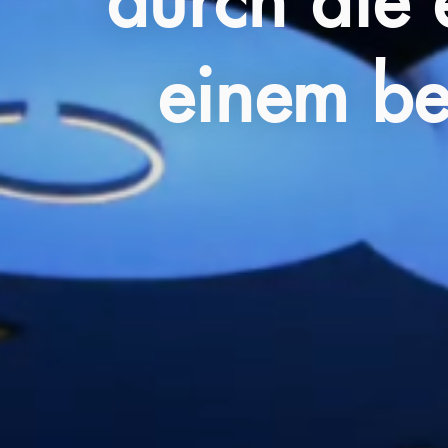
durch die 
einem be