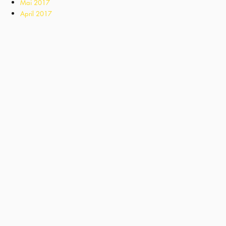
Mai 2017
April 2017
Kategorien
Blog
Business
Das lucente Team
Jürgen Klensang
Kirchen
Kundenmeinungen
Leistungen
Licht + Business
Licht + Kirche
Licht + Wohnen
Projekte
Wohnen
Meta