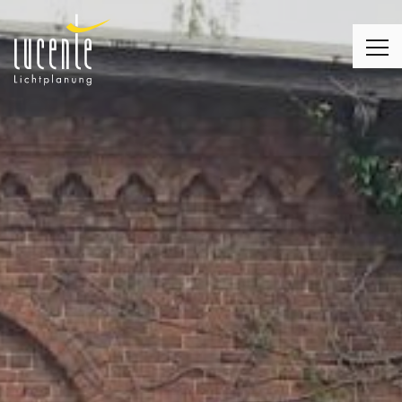
LICHTPLANUNG
LEUCHTEN
MONTAGE
LICHT & WOHNEN
LICHT & KIRCHE
LICHT & BUSINESS
KUNDENMEINUNGEN