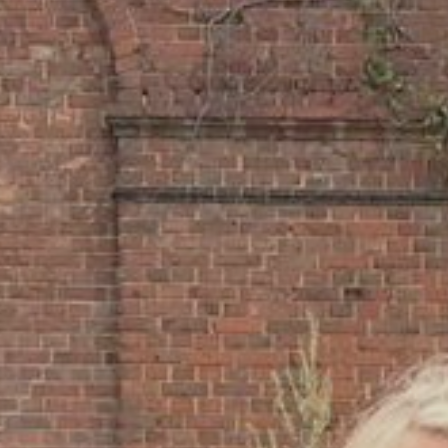
ÜBER UNS
DAS LUCENTE TEAM
NETZWERK LICHT
JÜRGEN KLENSANG
LICHT + WOHNEN
LICHT + KIRCHE
LICHT + BUSINESS