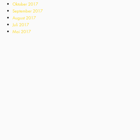
Oktober 2017
September 2017
August 2017
Juli 2017
Mai 2017
April 2017
Kategorien
Blog
Business
Das lucente Team
Jürgen Klensang
Kirchen
Kundenmeinungen
Leistungen
Licht + Business
Licht + Kirche
Licht + Wohnen
Projekte