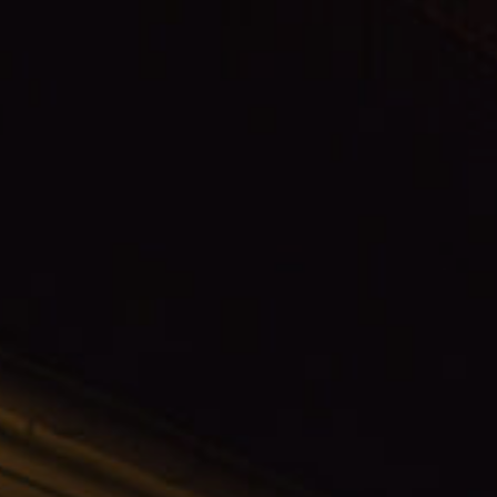
ÜBER UNS
DAS LUCENTE TEAM
NETZWERK LICHT
JÜRGEN KLENSANG
LICHT + WOHNEN
LICHT + KIRCHE
LICHT + BUSINESS