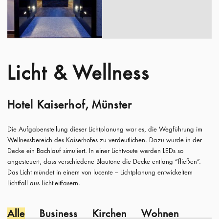
Licht & Wellness
Hotel Kaiserhof, Münster
Die Aufgabenstellung dieser Lichtplanung war es, die Wegführung im
Wellnessbereich des Kaiserhofes zu verdeutlichen. Dazu wurde in der
Decke ein Bachlauf simuliert. In einer Lichtvoute werden LEDs so
angesteuert, dass verschiedene Blautöne die Decke entlang “fließen”.
Das Licht mündet in einem von lucente – Lichtplanung entwickeltem
Lichtfall aus Lichtleitfasern.
Alle
Business
Kirchen
Wohnen