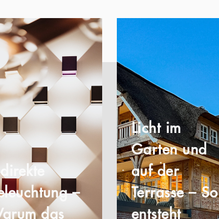
Licht im
Garten und
ndirekte
auf der
eleuchtung –
Terrasse – So
arum das
entsteht