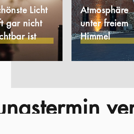
chönste Licht
Atmosphäre
ft gar nicht
unter freiem
ichtbar ist
Himmel
tungstermin ve