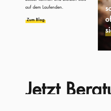
s
auf dem Laufenden.
o
Zum Blog
s
Jetzt Bera