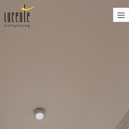
LICHTPLANUNG
LEUCHTEN
MONTAGE
LICHT & WOHNEN
LICHT & KIRCHE
LICHT & BUSINESS
KUNDENMEINUNGEN