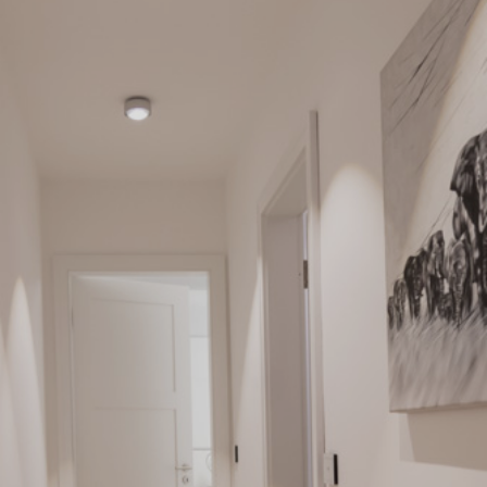
ÜBER UNS
DAS LUCENTE TEAM
NETZWERK LICHT
JÜRGEN KLENSANG
LICHT + WOHNEN
LICHT + KIRCHE
LICHT + BUSINESS