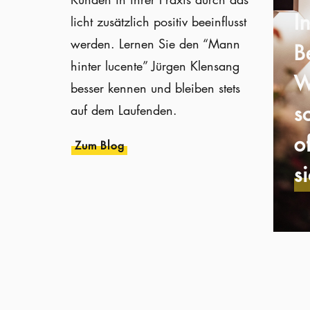
I
licht zusätzlich positiv beeinflusst
werden. Lernen Sie den “Mann
B
hinter lucente” Jürgen Klensang
W
besser kennen und bleiben stets
s
auf dem Laufenden.
o
Zum Blog
s