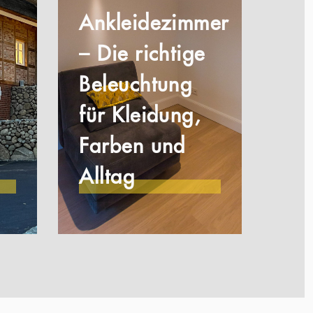
Ankleidezimmer
– Die richtige
Beleuchtung
für Kleidung,
Farben und
Alltag