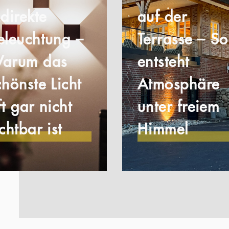
ndirekte
auf der
eleuchtung –
Terrasse – So
arum das
entsteht
chönste Licht
Atmosphäre
ft gar nicht
unter freiem
ichtbar ist
Himmel