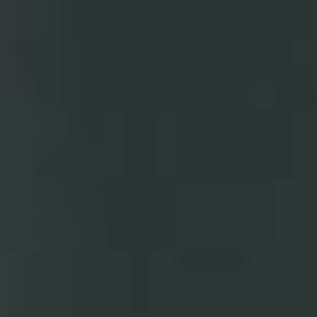
ÜBER UNS
DAS LUCENTE TEAM
NETZWERK LICHT
JÜRGEN KLENSANG
LICHT + WOHNEN
LICHT + KIRCHE
LICHT + BUSINESS